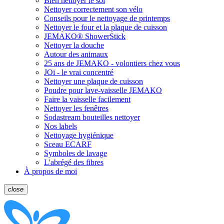
Bien nettoyer le sol
Nettoyer correctement son vélo
Conseils pour le nettoyage de printemps
Nettoyer le four et la plaque de cuisson
JEMAKO® ShowerStick
Nettoyer la douche
Autour des animaux
25 ans de JEMAKO - volontiers chez vous
JOi - le vrai concentré
Nettoyer une plaque de cuisson
Poudre pour lave-vaisselle JEMAKO
Faire la vaisselle facilement
Nettoyer les fenêtres
Sodastream bouteilles nettoyer
Nos labels
Nettoyage hygiénique
Sceau ECARF
Symboles de lavage
L'abrégé des fibres
À propos de moi
close