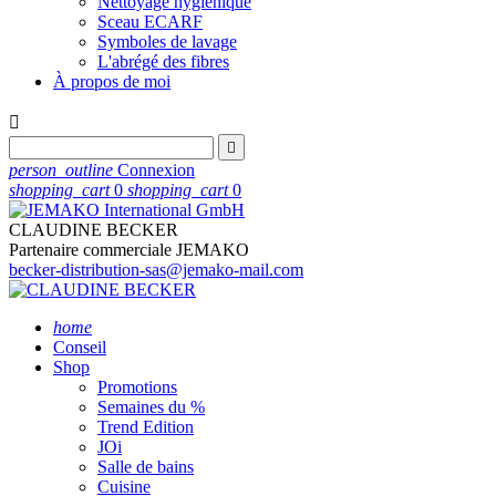
Nettoyage hygiénique
Sceau ECARF
Symboles de lavage
L'abrégé des fibres
À propos de moi


person_outline
Connexion
shopping_cart
0
shopping_cart
0
CLAUDINE BECKER
Partenaire commerciale JEMAKO
becker-distribution-sas@jemako-mail.com
home
Conseil
Shop
Promotions
Semaines du %
Trend Edition
JOi
Salle de bains
Cuisine