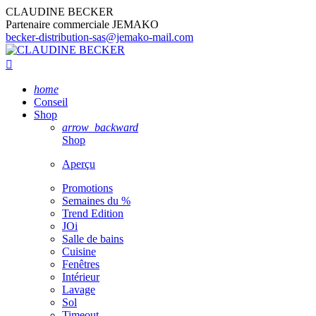
CLAUDINE BECKER
Partenaire commerciale JEMAKO
becker-distribution-sas@jemako-mail.com

home
Conseil
Shop
arrow_backward
Shop
Aperçu
Promotions
Semaines du %
Trend Edition
JOi
Salle de bains
Cuisine
Fenêtres
Intérieur
Lavage
Sol
Timeout