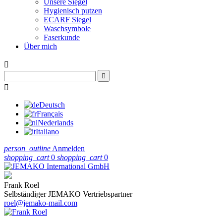
Unsere Siegel
Hygienisch putzen
ECARF Siegel
Waschsymbole
Faserkunde
Über mich



Deutsch
Français
Nederlands
Italiano
person_outline
Anmelden
shopping_cart
0
shopping_cart
0
Frank Roel
Selbständiger JEMAKO Vertriebspartner
roel@jemako-mail.com