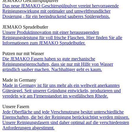
JEMAKO Geschirrspülpulver
Das neue JEMAKO Geschirrspülpulver vereint hervorragende
Reinigungswirkung mit optimaler und umweltfreundlicher
Dosierung - für ein beeindruckend sauberes Spülergebnis.
JEMAKO Sprudelbutler
Unsere Produktinnovation mit einer herausragenden
Reinigungsleistung für voll frische Flaschen. Hier finden Sie alle
Informationen zum JEMAKO Sprudelbutler.
Putzen nur mit Wasser
Die JEMAKO Fasern haben so gute mechanische
Reinigungseigenschaften, dass sie nur mit Hilfe von Wasser
gründlich sauber machen. Nachhaltiger geht es kaum.
Made in Germany
Made in Germany ist für uns mehr als ein weltweit anerkanntes
Gütesiegel. Seit unserer Gründung entwickeln, produzieren und
veredeln wir am Firmenstandort im westfälischen Rhede.
Unsere Fasern
Jede Oberfläche und jede Verschmutzung besitzt unterschiedliche
Eigenschaften, die bei der Reinigung berücksichtigt werden müssen.
Unsere Reinigungsfasern sind daher optimal auf die verschiedensten
Anforderungen abgestimmt.