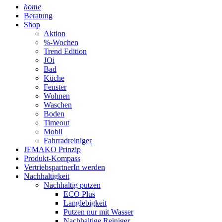
home
Beratung
Shop
Aktion
%-Wochen
Trend Edition
JOi
Bad
Küche
Fenster
Wohnen
Waschen
Boden
Timeout
Mobil
Fahrradreiniger
JEMAKO Prinzip
Produkt-Kompass
VertriebspartnerIn werden
Nachhaltigkeit
Nachhaltig putzen
ECO Plus
Langlebigkeit
Putzen nur mit Wasser
Nachhaltige Reiniger