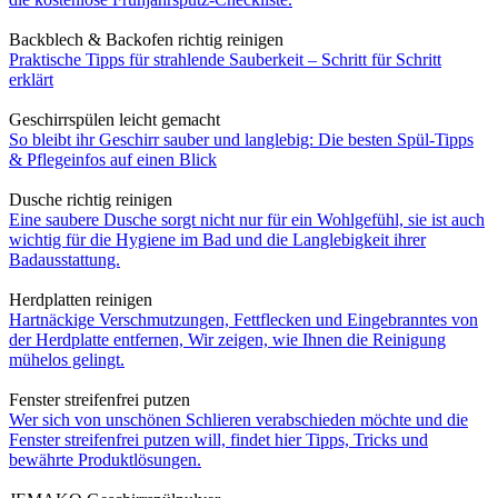
Backblech & Backofen richtig reinigen
Praktische Tipps für strahlende Sauberkeit – Schritt für Schritt
erklärt
Geschirrspülen leicht gemacht
So bleibt ihr Geschirr sauber und langlebig: Die besten Spül-Tipps
& Pflegeinfos auf einen Blick
Dusche richtig reinigen
Eine saubere Dusche sorgt nicht nur für ein Wohlgefühl, sie ist auch
wichtig für die Hygiene im Bad und die Langlebigkeit ihrer
Badausstattung.
Herdplatten reinigen
Hartnäckige Verschmutzungen, Fettflecken und Eingebranntes von
der Herdplatte entfernen, Wir zeigen, wie Ihnen die Reinigung
mühelos gelingt.
Fenster streifenfrei putzen
Wer sich von unschönen Schlieren verabschieden möchte und die
Fenster streifenfrei putzen will, findet hier Tipps, Tricks und
bewährte Produktlösungen.