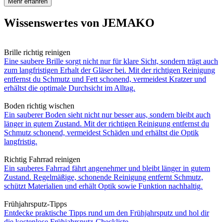
Mehr erfahren
Wissenswertes von JEMAKO
Brille richtig reinigen
Eine saubere Brille sorgt nicht nur für klare Sicht, sondern trägt auch
zum langfristigen Erhalt der Gläser bei. Mit der richtigen Reinigung
entfernst du Schmutz und Fett schonend, vermeidest Kratzer und
erhältst die optimale Durchsicht im Alltag.
Boden richtig wischen
Ein sauberer Boden sieht nicht nur besser aus, sondern bleibt auch
länger in gutem Zustand. Mit der richtigen Reinigung entfernst du
Schmutz schonend, vermeidest Schäden und erhältst die Optik
langfristig.
Richtig Fahrrad reinigen
Ein sauberes Fahrrad fährt angenehmer und bleibt länger in gutem
Zustand. Regelmäßige, schonende Reinigung entfernt Schmutz,
schützt Materialien und erhält Optik sowie Funktion nachhaltig.
Frühjahrsputz-Tipps
Entdecke praktische Tipps rund um den Frühjahrsputz und hol dir
die kostenlose Frühjahrsputz-Checkliste.