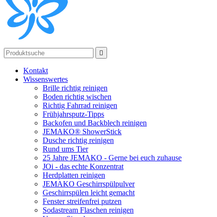

Kontakt
Wissenswertes
Brille richtig reinigen
Boden richtig wischen
Richtig Fahrrad reinigen
Frühjahrsputz-Tipps
Backofen und Backblech reinigen
JEMAKO® ShowerStick
Dusche richtig reinigen
Rund ums Tier
25 Jahre JEMAKO - Gerne bei euch zuhause
JOi - das echte Konzentrat
Herdplatten reinigen
JEMAKO Geschirrspülpulver
Geschirrspülen leicht gemacht
Fenster streifenfrei putzen
Sodastream Flaschen reinigen