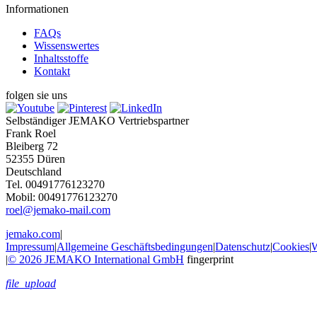
Informationen
FAQs
Wissenswertes
Inhaltsstoffe
Kontakt
folgen sie uns
Selbständiger JEMAKO Vertriebspartner
Frank Roel
Bleiberg 72
52355 Düren
Deutschland
Tel. 00491776123270
Mobil: 00491776123270
roel@jemako-mail.com
jemako.com
|
Impressum
|
Allgemeine Geschäftsbedingungen
|
Datenschutz
|
Cookies
|
W
|
© 2026 JEMAKO International GmbH
fingerprint
file_upload