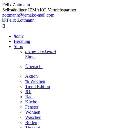
Felix Zottmann
Selbständiger JEMAKO Vertriebspartner
zottmann@jemako-mail.com

home
Beratung
Shop
arrow_backward
Shop
Übersicht
Aktion
%-Wochen
Trend Edition
JOi
Bad
Küche
Fenster
Wohnen
Waschen
Boden
Timeout