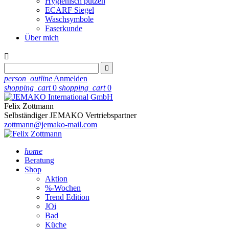
Hygienisch putzen
ECARF Siegel
Waschsymbole
Faserkunde
Über mich


person_outline
Anmelden
shopping_cart
0
shopping_cart
0
Felix Zottmann
Selbständiger JEMAKO Vertriebspartner
zottmann@jemako-mail.com
home
Beratung
Shop
Aktion
%-Wochen
Trend Edition
JOi
Bad
Küche