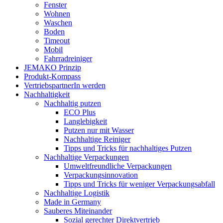
Fenster
Wohnen
Waschen
Boden
Timeout
Mobil
Fahrradreiniger
JEMAKO Prinzip
Produkt-Kompass
VertriebspartnerIn werden
Nachhaltigkeit
Nachhaltig putzen
ECO Plus
Langlebigkeit
Putzen nur mit Wasser
Nachhaltige Reiniger
Tipps und Tricks für nachhaltiges Putzen
Nachhaltige Verpackungen
Umweltfreundliche Verpackungen
Verpackungsinnovation
Tipps und Tricks für weniger Verpackungsabfall
Nachhaltige Logistik
Made in Germany
Sauberes Miteinander
Sozial gerechter Direktvertrieb