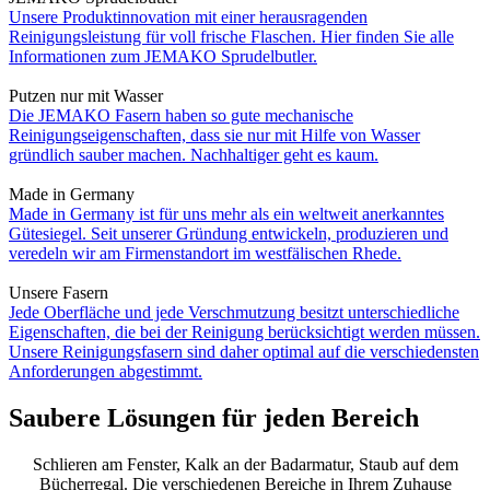
Unsere Produktinnovation mit einer herausragenden
Reinigungsleistung für voll frische Flaschen. Hier finden Sie alle
Informationen zum JEMAKO Sprudelbutler.
Putzen nur mit Wasser
Die JEMAKO Fasern haben so gute mechanische
Reinigungseigenschaften, dass sie nur mit Hilfe von Wasser
gründlich sauber machen. Nachhaltiger geht es kaum.
Made in Germany
Made in Germany ist für uns mehr als ein weltweit anerkanntes
Gütesiegel. Seit unserer Gründung entwickeln, produzieren und
veredeln wir am Firmenstandort im westfälischen Rhede.
Unsere Fasern
Jede Oberfläche und jede Verschmutzung besitzt unterschiedliche
Eigenschaften, die bei der Reinigung berücksichtigt werden müssen.
Unsere Reinigungsfasern sind daher optimal auf die verschiedensten
Anforderungen abgestimmt.
Saubere Lösungen für jeden Bereich
Schlieren am Fenster, Kalk an der Badarmatur, Staub auf dem
Bücherregal. Die verschiedenen Bereiche in Ihrem Zuhause