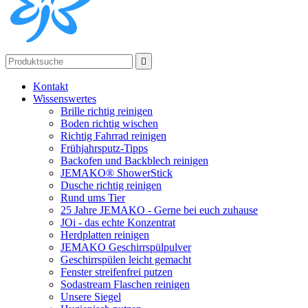

Kontakt
Wissenswertes
Brille richtig reinigen
Boden richtig wischen
Richtig Fahrrad reinigen
Frühjahrsputz-Tipps
Backofen und Backblech reinigen
JEMAKO® ShowerStick
Dusche richtig reinigen
Rund ums Tier
25 Jahre JEMAKO - Gerne bei euch zuhause
JOi - das echte Konzentrat
Herdplatten reinigen
JEMAKO Geschirrspülpulver
Geschirrspülen leicht gemacht
Fenster streifenfrei putzen
Sodastream Flaschen reinigen
Unsere Siegel