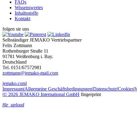
FAQs
Wissenswertes
Inhaltsstoffe
Kontakt
folgen sie uns
Selbständiger JEMAKO Vertriebspartner
Felix Zottmann
Rothenburger Straße 11
91781 Weißenburg i. Bay.
Deutschland
Tel. 0151/67572981
zottmann@jemako-mail.com
jemako.com
|
Impressum
|
Allgemeine Geschäftsbedingungen
|
Datenschutz
|
Cookies
|
W
|
© 2026 JEMAKO International GmbH
fingerprint
file_upload