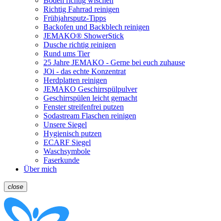
Boden richtig wischen
Richtig Fahrrad reinigen
Frühjahrsputz-Tipps
Backofen und Backblech reinigen
JEMAKO® ShowerStick
Dusche richtig reinigen
Rund ums Tier
25 Jahre JEMAKO - Gerne bei euch zuhause
JOi - das echte Konzentrat
Herdplatten reinigen
JEMAKO Geschirrspülpulver
Geschirrspülen leicht gemacht
Fenster streifenfrei putzen
Sodastream Flaschen reinigen
Unsere Siegel
Hygienisch putzen
ECARF Siegel
Waschsymbole
Faserkunde
Über mich
close