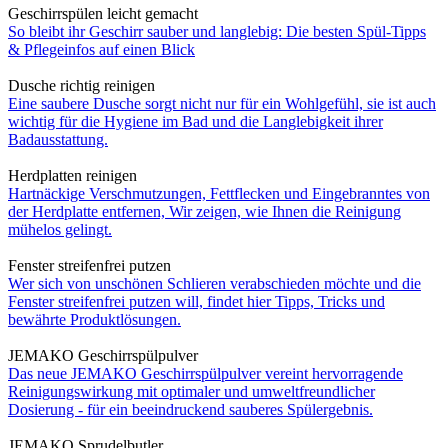
Geschirrspülen leicht gemacht
So bleibt ihr Geschirr sauber und langlebig: Die besten Spül-Tipps
& Pflegeinfos auf einen Blick
Dusche richtig reinigen
Eine saubere Dusche sorgt nicht nur für ein Wohlgefühl, sie ist auch
wichtig für die Hygiene im Bad und die Langlebigkeit ihrer
Badausstattung.
Herdplatten reinigen
Hartnäckige Verschmutzungen, Fettflecken und Eingebranntes von
der Herdplatte entfernen, Wir zeigen, wie Ihnen die Reinigung
mühelos gelingt.
Fenster streifenfrei putzen
Wer sich von unschönen Schlieren verabschieden möchte und die
Fenster streifenfrei putzen will, findet hier Tipps, Tricks und
bewährte Produktlösungen.
JEMAKO Geschirrspülpulver
Das neue JEMAKO Geschirrspülpulver vereint hervorragende
Reinigungswirkung mit optimaler und umweltfreundlicher
Dosierung - für ein beeindruckend sauberes Spülergebnis.
JEMAKO Sprudelbutler