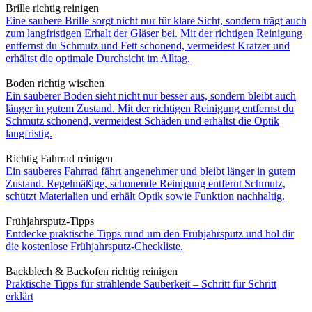
Brille richtig reinigen
Eine saubere Brille sorgt nicht nur für klare Sicht, sondern trägt auch
zum langfristigen Erhalt der Gläser bei. Mit der richtigen Reinigung
entfernst du Schmutz und Fett schonend, vermeidest Kratzer und
erhältst die optimale Durchsicht im Alltag.
Boden richtig wischen
Ein sauberer Boden sieht nicht nur besser aus, sondern bleibt auch
länger in gutem Zustand. Mit der richtigen Reinigung entfernst du
Schmutz schonend, vermeidest Schäden und erhältst die Optik
langfristig.
Richtig Fahrrad reinigen
Ein sauberes Fahrrad fährt angenehmer und bleibt länger in gutem
Zustand. Regelmäßige, schonende Reinigung entfernt Schmutz,
schützt Materialien und erhält Optik sowie Funktion nachhaltig.
Frühjahrsputz-Tipps
Entdecke praktische Tipps rund um den Frühjahrsputz und hol dir
die kostenlose Frühjahrsputz-Checkliste.
Backblech & Backofen richtig reinigen
Praktische Tipps für strahlende Sauberkeit – Schritt für Schritt
erklärt